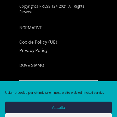
Copyrights PRESSH24 2021 All Rights
Reserved
NORMATIVE
Cookie Policy (UE)
Privacy Policy
DOVE SIAMO
Usiamo cookie per ottimizzare il nostro sito web ed i nostri servizi.
Fai clic per accettare i cookie marketing e
Accetta
abilitare questo contenuto