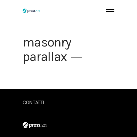
masonry
parallax
Sorry, no posts matched your criteria.
CONTATTI