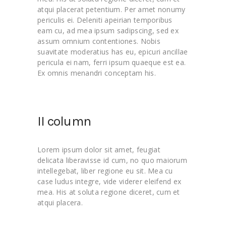
atqui placerat petentium. Per amet nonumy
periculis ei. Deleniti apeirian temporibus
eam cu, ad mea ipsum sadipscing, sed ex
assum omnium contentiones. Nobis
suavitate moderatius has eu, epicuri ancillae
pericula ei nam, ferri ipsum quaeque est ea.
Ex omnis menandri conceptam his.
II column
Lorem ipsum dolor sit amet, feugiat
delicata liberavisse id cum, no quo maiorum
intellegebat, liber regione eu sit. Mea cu
case ludus integre, vide viderer eleifend ex
mea. His at soluta regione diceret, cum et
atqui placera.