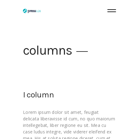
columns
I column
Lorem ipsum dolor sit amet, feugiat
delicata liberavisse id cum, no quo maiorum
intellegebat, liber regione eu sit. Mea cu
case ludus integre, vide viderer eleifend ex
mea. His at soluta regione diceret, cum et