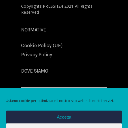
Copyrights PRESSH24 2021 All Rights
Reserved
NORMATIVE
Cookie Policy (UE)
Privacy Policy
DOVE SIAMO
Usiamo cookie per ottimizzare il nostro sito web ed i nostri servizi.
Fai clic per accettare i cookie marketing e
Accetta
abilitare questo contenuto