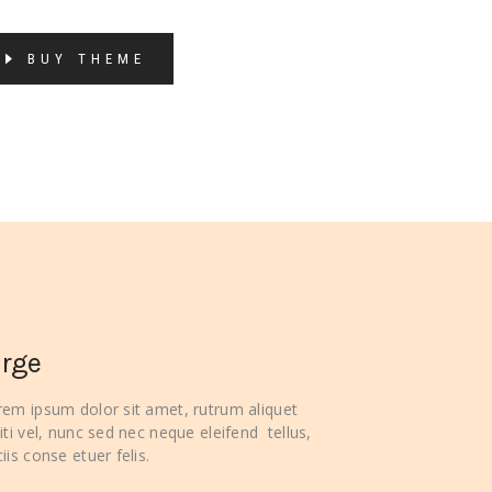
BUY THEME
arge
rem ipsum dolor sit amet, rutrum aliquet
iti vel, nunc sed nec neque eleifend tellus,
iis conse etuer felis.