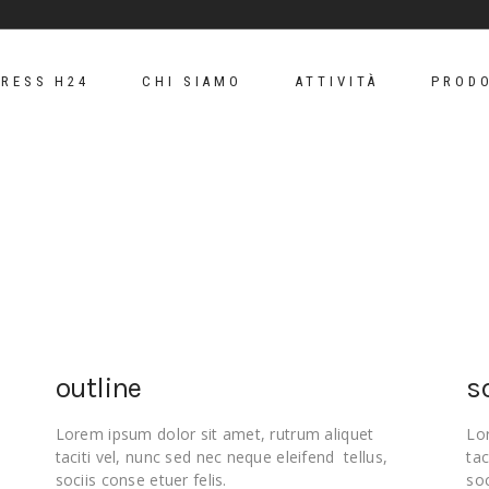
PRESS H24
CHI SIAMO
ATTIVITÀ
PRODO
outline
s
Lorem ipsum dolor sit amet, rutrum aliquet
Lo
taciti vel, nunc sed nec neque eleifend tellus,
tac
sociis conse etuer felis.
soc