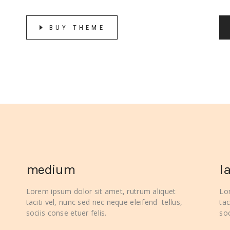
BUY THEME
medium
l
Lorem ipsum dolor sit amet, rutrum aliquet
Lo
taciti vel, nunc sed nec neque eleifend tellus,
tac
sociis conse etuer felis.
soc